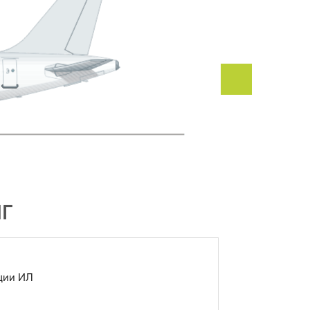
Г
ации ИЛ